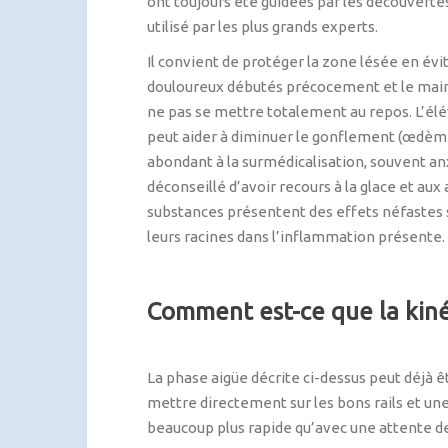
ont toujours été guidées par les découvertes
utilisé par les plus grands experts.
Il convient de protéger la zone lésée en évit
douloureux débutés précocement et le maintie
ne pas se mettre totalement au repos. L’élé
peut aider à diminuer le gonflement (œdème).
abondant à la surmédicalisation, souvent an
déconseillé d’avoir recours à la glace et au
substances présentent des effets néfastes su
leurs racines dans l’inflammation présente.
Comment est-ce que la kiné
La phase aigüe décrite ci-dessus peut déjà 
mettre directement sur les bons rails et un
beaucoup plus rapide qu’avec une attente de