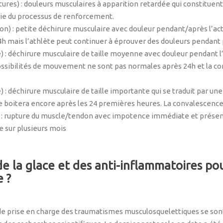
res) : douleurs musculaires à apparition retardée qui constitue
tie du processus de renforcement.
) : petite déchirure musculaire avec douleur pendant/après l’ac
mais l’athlète peut continuer à éprouver des douleurs pendant p
: déchirure musculaire de taille moyenne avec douleur pendant l’a
sibilités de mouvement ne sont pas normales après 24h et la con
: déchirure musculaire de taille importante qui se traduit par u
 boitera encore après les 24 premières heures. La convalescence
: rupture du muscle/tendon avec impotence immédiate et présence 
e sur plusieurs mois
e la glace et des anti-inflammatoires pour
e ?
de prise en charge des traumatismes musculosquelettiques se son