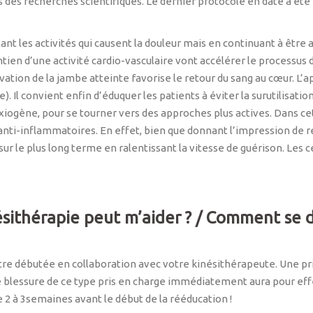
 des recherches scientifiques. Le dernier protocole en date a été 
ant les activités qui causent la douleur mais en continuant à être 
n d’une activité cardio-vasculaire vont accélérer le processus de
vation de la jambe atteinte favorise le retour du sang au cœur. L
 Il convient enfin d’éduquer les patients à éviter la surutilisatio
xiogène, pour se tourner vers des approches plus actives. Dans cet
x anti-inflammatoires. En effet, bien que donnant l’impression de r
r le plus long terme en ralentissant la vitesse de guérison. Les ce
sithérapie peut m’aider ? / Comment se 
être débutée en collaboration avec votre kinésithérapeute. Une p
e blessure de ce type pris en charge immédiatement aura pour effe
 2 à 3semaines avant le début de la rééducation !