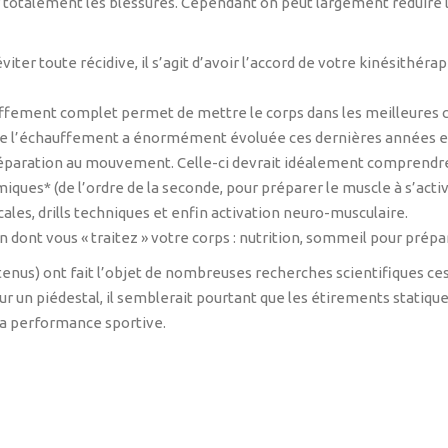
totalement les blessures. Cependant on peut largement réduire l’
’éviter toute récidive, il s’agit d’avoir l’accord de votre kinésithér
uffement complet permet de mettre le corps dans les meilleures c
e de l’échauffement a énormément évoluée ces dernières années e
préparation au mouvement. Celle-ci devrait idéalement comprend
miques* (de l’ordre de la seconde, pour préparer le muscle à s’acti
ocales, drills techniques et enfin activation neuro-musculaire.
çon dont vous « traitez » votre corps : nutrition, sommeil pour pré
enus) ont fait l’objet de nombreuses recherches scientifiques ces
 un piédestal, il semblerait pourtant que les étirements statique
a performance sportive.