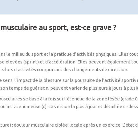
 musculaire au sport, est-ce grave ?
 le milieu du sport et la pratique d’activités physiques. Elles tou
sse élevées (sprint) et d’accélération. Elles peuvent également touc
rs lors d’activités comportant des changements de direction.
 sens, l’impact de la blessure sur la poursuite de l’activité sport
son temps de guérison, peuvent varier de plusieurs à jours à plusi
sculaires se base à la fois sur l’étendue de la zone lésée (grade 0-4
ou intratendineuse (c). La version la plus à jour et détaillée ci-dess
e) : douleur musculaire ciblée, locale après un exercice. L’état d