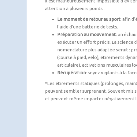
Il est malheureusement impossible d’éviter 
attention à plusieurs points :
Le moment de retour au sport
: afin d
l’aide d’une batterie de tests.
Préparation au mouvement
: un écha
exécuter un effort précis. La scienc
nomenclature plus adaptée serait : 
(course à pied, vélo), étirements dyna
articulaire), activations musculaires l
Récupération
: soyez vigilants à la fa
*Les étirements statiques (prolongés, maint
peuvent sembler surprenant. Souvent mis sur
et peuvent même impacter négativement l