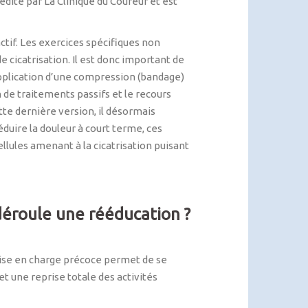
édité par La Clinique du Coureur et est
actif. Les exercices spécifiques non
 cicatrisation. Il est donc important de
’application d’une compression (bandage)
n de traitements passifs et le recours
te dernière version, il désormais
éduire la douleur à court terme, ces
llules amenant à la cicatrisation puisant
déroule une rééducation ?
rise en charge précoce permet de se
t une reprise totale des activités