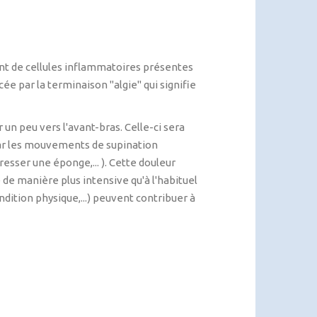
ment de cellules inflammatoires présentes
ée par la terminaison "algie" qui signifie
 un peu vers l'avant-bras. Celle-ci sera
par les mouvements de supination
presser une éponge,... ). Cette douleur
e manière plus intensive qu'à l'habituel
ondition physique,...) peuvent contribuer à