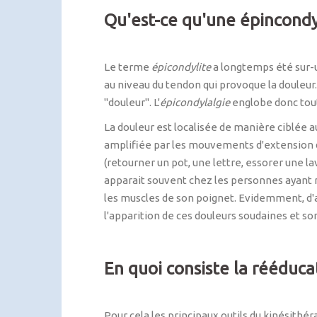
Qu'est-ce qu'une épincondy
Le terme
épicondylite
a longtemps été sur-ut
au niveau du tendon qui provoque la douleur.
"douleur". L'
épicondylalgie
englobe donc tout
La douleur est localisée de manière ciblée au
amplifiée par les mouvements d'extension d
(retourner un pot, une lettre, essorer une lav
apparait souvent chez les personnes ayant 
les muscles de son poignet. Evidemment, d'aut
l'apparition de ces douleurs soudaines et son
En quoi consiste la rééduca
Pour cela les principaux outils du kinésithér