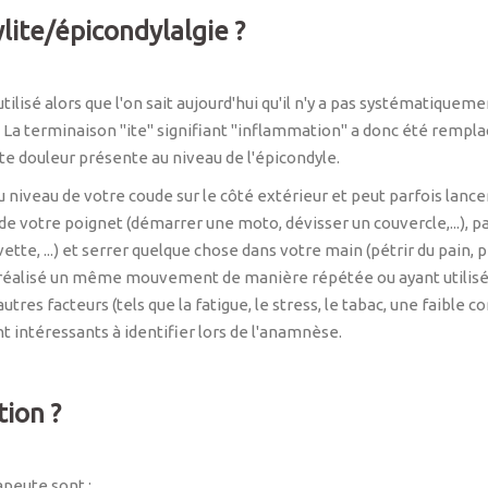
lite/épicondylalgie ?
ilisé alors que l'on sait aujourd'hui qu'il n'y a pas systématique
 La terminaison "ite" signifiant "inflammation" a donc été remplac
e douleur présente au niveau de l'épicondyle.
 niveau de votre coude sur le côté extérieur et peut parfois lancer
e votre poignet (démarrer une moto, dévisser un couvercle,...), 
ette, ...) et serrer quelque chose dans votre main (pétrir du pain, 
réalisé un même mouvement de manière répétée ou ayant utilisé d
res facteurs (tels que la fatigue, le stress, le tabac, une faible c
t intéressants à identifier lors de l'anamnèse.
tion ?
apeute sont :